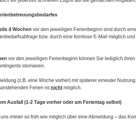
uch wir jederzeit schnellen Zugriff auf die gemachten Angaben
erienbetreuungsbedarfes
weils 4 Wochen
vor den jeweiligen Ferienbeginn sind durch erne
enbedarfsabfrage bzw. durch eine formlose E-Mail möglich und 
hen
vor den jeweiligen Ferienbeginn können Sie lediglich ihren
ntingents stornieren.
meldung (z.B. eine Woche vorher) mit späterer erneuter Nutzun
 anstehenden Ferien ist
nicht
möglich.
gem Ausfall (1-2 Tage vorher oder am Ferientag selbst)
e uns immer so früh wie möglich über eine Abmeldung – das Konti