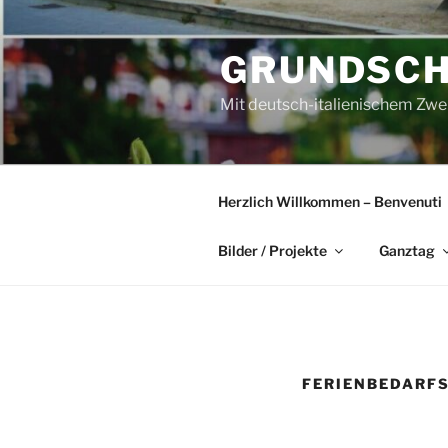
Zum
Inhalt
GRUNDSCH
springen
Mit deutsch-italienischem Zwe
Herzlich Willkommen – Benvenuti
Bilder / Projekte
Ganztag
FERIENBEDARF